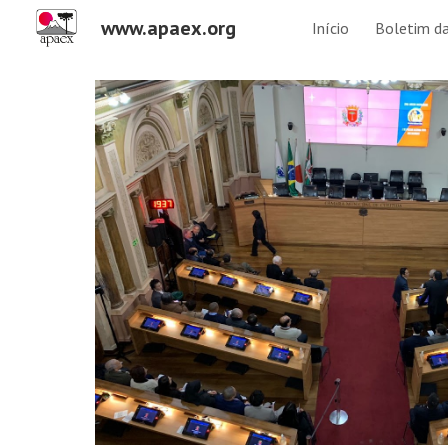
www.apaex.org
Início
Boletim d
Sk